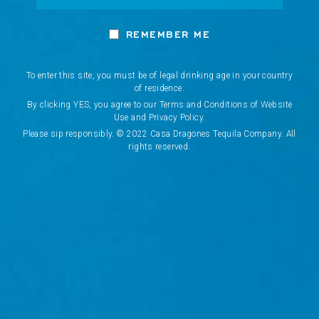
REMEMBER ME
To enter this site, you must be of legal drinking age in your country
of residence.
By clicking YES, you agree to our Terms and Conditions of Website
Use and Privacy Policy.
Please sip responsibly. © 2022 Casa Dragones Tequila Company. All
rights reserved.
Network Error
OK
CANCEL
BE THE FIRST TO KNOW
E
Discover our latest innovations, exclusive events, and
m
curated experiences.
a