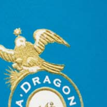
EVENTOS
ART WEEK EN CIUDAD DE
MÉXICO
Febrero, 2024
Tequila Casa Dragones se enorgulleció de
participar una vez más en la Semana del Arte de
la Ciudad de México en febrero. Como parte de
nuestro compromiso con el mundo del arte,
apoyamos a varias galerías asociadas en sus
inauguraciones, incluyendo la exposición de