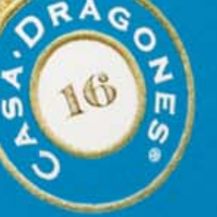
Bars
y uno de los destinos de coctelería más
reconocidos de Latinoamérica.
Por primera vez,
Fifty Mils
llega a Estados
Unidos para una residencia de un mes en
Trifecta, dentro del hotel Four Seasons One
Dalton Street en Boston
. El pop-up de mixología
mexicana presenta un menú curado de cocteles
con Casa Dragones y nuestra línea completa de
tequilas para degustar—ofreciendo vuelos de
cata, maridajes gastronómicos cuidadosamente
seleccionados y bebidas insignia audaces.
Al mismo tiempo, en México, Fifty Mils sirve ese
mismo menú durante todo junio, creando una
celebración transfronteriza del sabor y la
creatividad. Esta residencia no es solo una
colaboración: es una celebración del creciente
protagonismo de México en la escena global de