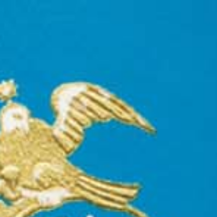
EVENTOS
LA MIXOLOGÍA MEXICANA LLEGA
A BOSTON: RESIDENCIA DE
FIFTY MILS EN TRIFECTA, FOUR
SEASONS ONE DALTON..
Junio, 2025
Nos enorgullece llevar la mixología mexicana a
Boston en colaboración con
Fifty Mils,
clasificado en el No.
27 de The World’s 50 Best