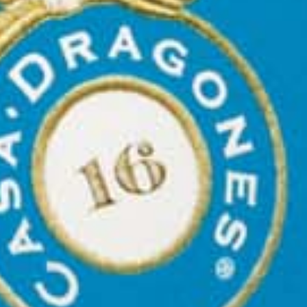
barricas de roble mizunara? Este raro y costoso roble
japonés ha aparecido prácticamente en todas las
categorías, y el ejemplo más reciente llega desde el
mundo del tequila con una nueva expresión reposado
de Casa Dragones, que se suma a la tendencia de la
maduración en mizunara.
Se trata apenas de la cuarta expresión lanzada por
Casa Dragones, una marca presente en el mercado
desde 2009. Para los puristas, vale la pena abordar
primero un punto importante: sí, este tequila se
elabora mediante un proceso de difusión, algo que la
marca nunca ha ocultado. En su sitio web describe
este método moderno de extracción de azúcares del
agave —utilizando vapor y agua en lugar de cocerlo—
como una alternativa más eficiente y sostenible. Sin
embargo, para quienes ya tienen una postura definida
sobre este proceso, difícilmente cambiará su opinión.
Dicho esto, pasemos al tequila en cuestión.