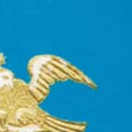
EL NUEVO TEQUILA DE CASA
DRAGONES ES EL PRIMERO EN
AÑEJARSE EN RARO ROBLE
JAPONÉS
PRENSA
Publicado en
Robb Report
•
Septiembre 2022
México se encuentra con Japón en este nuevo tequila
reposado.
¿Queda algún destilado que aún no haya pasado por