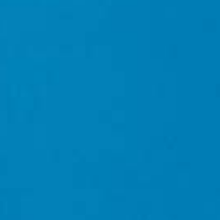
madera, cítricos y un sutil matiz de caramelo. Las
CANCEL
características notas de coco e incienso que
habitualmente aporta el mizunara no resultan tan
evidentes en esta expresión, aunque el tequila
conserva una complejidad interesante.
Casa Dragones Reposado Mizunara ya está
disponible para compra en línea y, con un precio
sugerido de venta de 169.99 dólares, sigue siendo
más accesible que muchos de los whiskies
japoneses disponibles actualmente en el mercado.