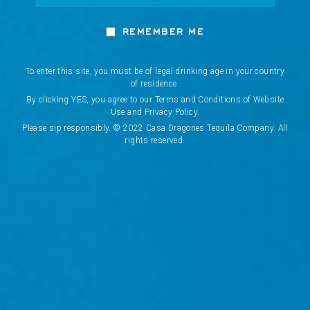
tenía como objetivo cultivar las relaciones
necesarias para que la escena artística de la
REMEMBER ME
ciudad continúe prosperando.
To enter this site, you must be of legal drinking age in your country
of residence.
By clicking YES, you agree to our Terms and Conditions of Website
Use and Privacy Policy.
Please sip responsibly. © 2022 Casa Dragones Tequila Company. All
rights reserved.
Network Error
OK
CANCEL
BE THE FIRST TO KNOW
E
Discover our latest innovations, exclusive events, and
m
curated experiences.
a