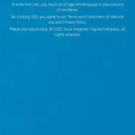
To enter this site, you must be of legal drinking age in your country
of residence.
By clicking YES, you agree to our Terms and Conditions of Website
Use and Privacy Policy.
Please sip responsibly. © 2022 Casa Dragones Tequila Company. All
rights reserved.
SET DE REGALO
PERSONALIZADO
Toda la elegancia del Joven Gift Set, con el valor
agregado de la personalización.
Botella grabada a mano con caligrafía
personalizada
Dos copas tequileras Riedel Ouverture
Disponibilidad limitada
COMPRAR