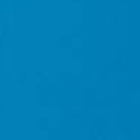
COLECCIÓN DE TEQUILAS
PARA REGALO
Tres medias botellas: Blanco, Reposado
Mizunara y Añejo Barrel Blend. Presentado
en el distintivo azul de Casa Dragones para
un obsequio sin esfuerzo.