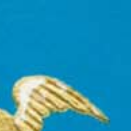
REGALOS
Celebra los momentos especiales con un regalo
verdaderamente excepcional — elaborado en México y
terminado a mano con dedicación.
CASA DRAGONES JOVEN
PERSONALIZADO
Un regalo personalizado excepcional.
Personaliza tu obsequio con su nombre o un
mensaje especial en la etiqueta.