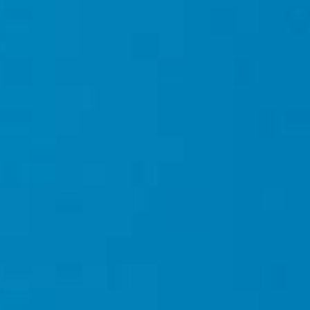
Network Error
OK
CANCEL